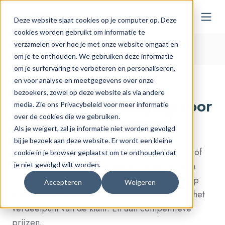
NL-BE
Deze website slaat cookies op je computer op. Deze
cookies worden gebruikt om informatie te
verzamelen over hoe je met onze website omgaat en
Home > Onze oplossingen > Point Of Sale
om je te onthouden. We gebruiken deze informatie
om je surfervaring te verbeteren en personaliseren,
Symeta Hybrid POINT OF SALE
en voor analyse en meetgegevens over onze
bezoekers, zowel op deze website als via andere
End-to-end ontzorging voor
media. Zie ons Privacybeleid voor meer informatie
over de cookies die we gebruiken.
point-of-sale materiaal
Als je weigert, zal je informatie niet worden gevolgd
bij je bezoek aan deze website. Er wordt een kleine
Symeta Hybrid is de one-stop shop voor point of
cookie in je browser geplaatst om te onthouden dat
sale materiaal (POS). We kunnen putten uit een
je niet gevolgd wilt worden.
groot aanbod van items, op maat gemaakt of op
Accepteren
Weigeren
maat bedacht. Snel geleverd ter plaatse of op het
verdeelpunt van de klant. En aan competitieve
prijzen.