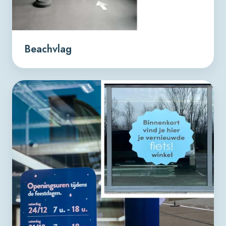
Beachvlag
Easy-
dot
sticker