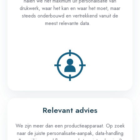
halen
we
het
maximum
uit
personalisatie
van
drukwerk
,
waar
het
kan
en
waar
het
moet
, maar
steeds
onderbouwd
en
vertrekkend
vanuit
de
meest
relevante
data.
Relevant advies​
We
zijn
meer
dan
een
productieapparaat
. Op
zoek
naar
de
juiste
personalisatie-aanpak
, data-handling