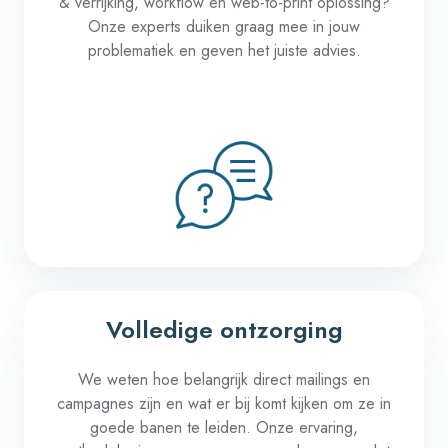
&
verrijking
, workflow
en
web-to-print
oplossing
?
Onze
experts
duiken
graag
mee in
jouw
problematiek
en
geven
het
juiste
advies
.
Volledige ontzorging
We
weten
hoe
belangrijk
direct mailings
en
campagnes
zijn
en
wat er
bij
komt
kijken
om ze in
goede
banen
te
leiden
.
Onze
ervaring
,