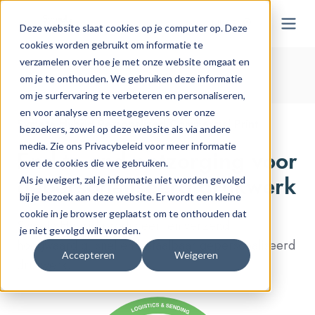
NL-BE
Deze website slaat cookies op je computer op. Deze
cookies worden gebruikt om informatie te
verzamelen over hoe je met onze website omgaat en
Home > Onze oplossingen
> Personalized
Commercial Print
om je te onthouden. We gebruiken deze informatie
om je surfervaring te verbeteren en personaliseren,
en voor analyse en meetgegevens over onze
Symeta Hybrid Personalized Commercial Print
bezoekers, zowel op deze website als via andere
media. Zie ons Privacybeleid voor meer informatie
End-to-end ontzorging voor
over de cookies die we gebruiken.
gepersonaliseerd drukwerk
Als je weigert, zal je informatie niet worden gevolgd
bij je bezoek aan deze website. Er wordt een kleine
cookie in je browser geplaatst om te onthouden dat
Symeta Hybrid produceert en verzendt
je niet gevolgd wilt worden.
hoogwaardig, snel en betaalbaar gepersonaliseerd
Accepteren
Weigeren
drukwerk.