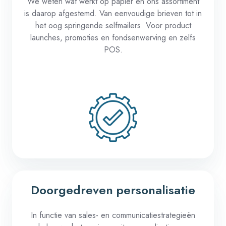
We
weten
wat
werkt
op papier
en
ons
assortiment
is
daarop
afgestemd
. Van
eenvoudige
brieven
tot in
het
oog
springende
selfmailers
.
Voor
product
launches,
promoties
en
fondsenwerving
en
zelfs
POS.
Doorgedreven personalisatie
In
functie
van sales-
en
communicatiestrategieën