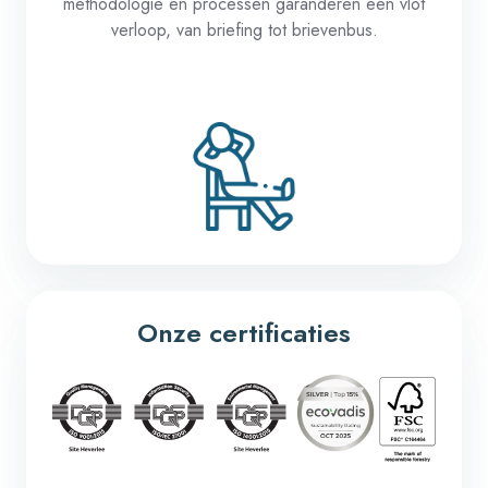
methodologie
en
processen
garanderen
een
vlot
verloop
, van briefing tot
brievenbus
.
Onze certificaties