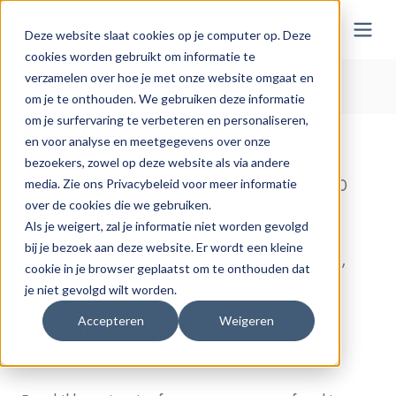
NL-BE
Deze website slaat cookies op je computer op. Deze
cookies worden gebruikt om informatie te
verzamelen over hoe je met onze website omgaat en
Home > Onze oplossingen >
POS
om je te onthouden. We gebruiken deze informatie
om je surfervaring te verbeteren en personaliseren,
Easydot
en voor analyse en meetgegevens over onze
bezoekers, zowel op deze website als via andere
Easydot-stickers zijn zelfklevende folies van 100
media. Zie ons Privacybeleid voor meer informatie
over de cookies die we gebruiken.
micron monomeer PVC met een unieke
Als je weigert, zal je informatie niet worden gevolgd
noppenstructuur (dotjes) voor eenvoudige
bij je bezoek aan deze website. Er wordt een kleine
toepassing. Ze zijn ideaal voor tijdelijk gebruik,
cookie in je browser geplaatst om te onthouden dat
zowel binnen als buiten:
je niet gevolgd wilt worden.
Accepteren
Weigeren
Buiten:
Tot 6 maanden
Binnen:
Tot 2 jaar