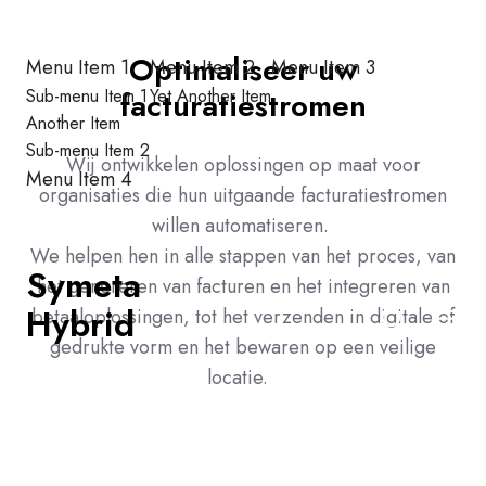
Optimaliseer uw
Menu Item 1
Menu Item 2
Menu Item 3
Sub-menu Item 1
facturatiestromen
Yet Another Item
Another Item
Sub-menu Item 2
Wij
ontwikkelen
oplossingen
op
maat
voor
Menu Item 4
organisaties
die
hun
uitgaande
facturatiestromen
willen
automatiseren
.
We
helpen
hen in alle
stappen
van het
proces
, van
Symeta
het
genereren
van
facturen
en
het
integreren
van
Hybrid
betaaloplossingen
, tot het
verzenden
in
digitale
of
gedrukte
vorm
en
het
bewaren
op
een
veilige
locatie
.