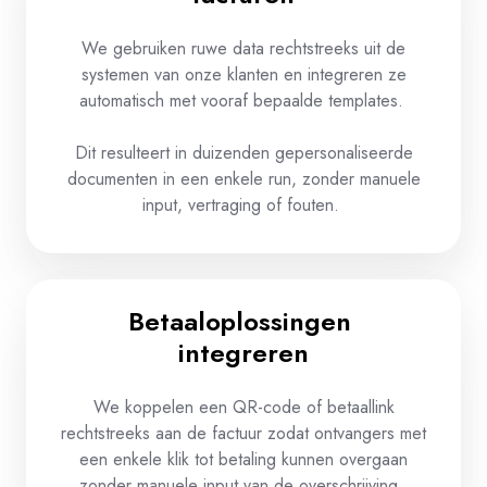
We
gebruiken
ruwe
data
rechtstreeks
uit
de
systemen
van
onze
klanten
en
integreren
ze
automatisch
met
vooraf
bepaalde
templates.
Dit
resulteert
in
duizenden
gepersonaliseerde
documenten
in
een
enkele
run,
zonder
manuele
input,
vertraging
of
fouten
.
Betaaloplossingen ​
integreren​
We
koppelen
een
QR-code of
betaallink
rechtstreeks
aan
de
factuur
zodat
ontvangers
met
een
enkele
klik
tot
betaling
kunnen
overgaan
zonder
manuele
input van de
overschrijving
.