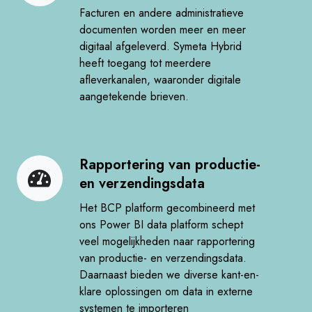
via
Facturen en andere administratieve
e-
documenten worden meer en meer
digitaal afgeleverd. Symeta Hybrid
mail
heeft toegang tot meerdere
of
afleverkanalen, waaronder digitale
online
aangetekende brieven.​
portals
Rapportering van productie-
Rapportering
en verzendingsdata​
van
productie-
Het BCP platform gecombineerd met
en
ons Power BI data platform schept
veel mogelijkheden naar rapportering
verzendingsdata
van productie- en verzendingsdata.
Daarnaast bieden we diverse kant-en-
klare oplossingen om data in externe
systemen te importeren​