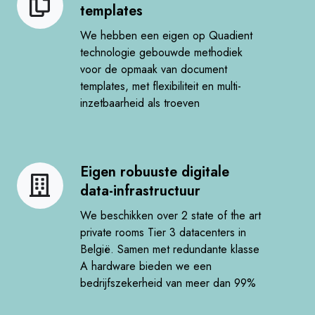
templates​
ontwikkelde
templates
We hebben een eigen op Quadient
technologie gebouwde methodiek
voor de opmaak van document
templates, met flexibiliteit en multi-
inzetbaarheid als troeven ​
Eigen robuuste digitale
Eigen
data-infrastructuur​
robuuste
digitale
We beschikken over 2 state of the art
data-
private rooms Tier 3 datacenters in
België. Samen met redundante klasse
infrastructuur
A hardware bieden we een
bedrijfszekerheid van meer dan 99% ​