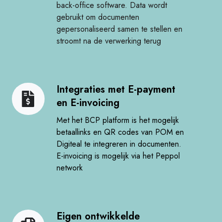
back-office software. Data wordt
en
gebruikt om documenten
ERP
gepersonaliseerd samen te stellen en
software
stroomt na de verwerking terug​
Integraties met ​E-payment
Integraties
en ​E-invoicing​
met
E-
Met het BCP platform is het mogelijk
payment
betaallinks en QR codes van POM en
Digiteal te integreren in documenten.​
en
E-invoicing is mogelijk via het Peppol
E-
network​
invoicing
​
Eigen ontwikkelde
Eigen