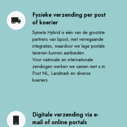
Fysieke verzending per post
Fysieke
of koerier​
verzending
per
Symeta Hybrid is één van de grootste
post
partners van bpost, met verregaande
integraties, waardoor we lage postale
of
tarieven kunnen aanbieden.​
koerier
Voor natinoale en internationale
zendingen werken we samen met o.m.
Post NL, Landmark en diverse
koeriers​
Digitale verzending via e-
Digitale
mail of online portals​
verzending