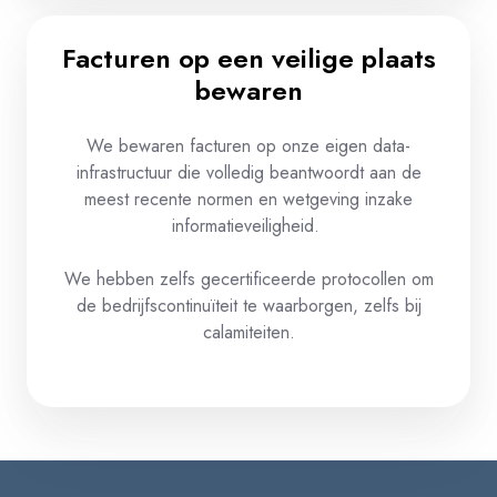
Facturen op een veilige plaats
bewaren​
We
bewaren
facturen
op
onze
eigen data-
infrastructuur
die
volledig
beantwoordt
aan
de
meest
recente
normen
en
wetgeving
inzake
informatieveiligheid
.
We
hebben
zelfs
gecertificeerde
protocollen
om
de
bedrijfscontinuïteit
te
waarborgen
,
zelfs
bij
calamiteiten
.